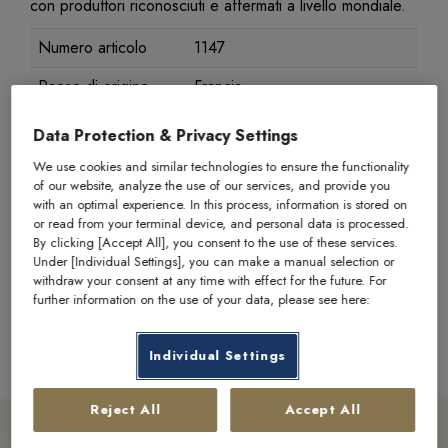
con produttori riconosciuti e affermati a livello mondiale.
Numero articolo
1147
Paese di origine
Francia
Spessore
1,3 mm
Data Protection & Privacy Settings
Diametro
21,2 mm
We use cookies and similar technologies to ensure the functionality
of our website, analyze the use of our services, and provide you
Peso lordo
6,45 g
with an optimal experience. In this process, information is stored on
or read from your terminal device, and personal data is processed.
Peso fino
5,81 g
By clicking [Accept All], you consent to the use of these services.
Under [Individual Settings], you can make a manual selection or
Finezza
900
withdraw your consent at any time with effect for the future. For
further information on the use of your data, please see here:
Condizioni
Qualità bancaria standard
Individual Settings
Reject All
Accept All