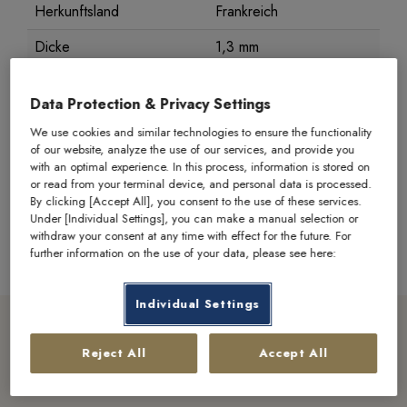
Herkunftsland
Frankreich
Dicke
1,3 mm
Durchmesser
21,2 mm
Data Protection & Privacy Settings
Bruttogewicht
6,45 g
We use cookies and similar technologies to ensure the functionality
of our website, analyze the use of our services, and provide you
Feingewicht
5,81 g
with an optimal experience. In this process, information is stored on
or read from your terminal device, and personal data is processed.
Feinheit
900
By clicking [Accept All], you consent to the use of these services.
Under [Individual Settings], you can make a manual selection or
Erhaltung
bankenüblich
withdraw your consent at any time with effect for the future. For
further information on the use of your data, please see here:
Individual Settings
Reject All
Accept All
Entdecken Sie weitere Schätze