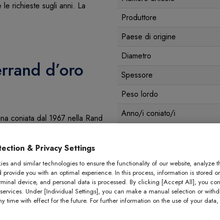
le richieste sugli anni. La
Produttore
Paese di origine
Diametro
errand d’oro
Spessore
Peso lordo
Anno/i coniato/i
ana coniata dal 1967 nella Rand
la moneta da investimento in
Peso fino
i da 1 oncia, 1/2 oncia, 1/4
ection & Privacy Settings
Finezza
d’oro è di 916,7. La lega con
e aumenta la resistenza ai
es and similar technologies to ensure the functionality of our website, analyze t
Condizioni
d provide you with an optimal experience. In this process, information is stored o
ra della moneta d'oro Krugerrand
rminal device, and personal data is processed. By clicking [Accept All], you con
duzione è aumentata di molto e
Imballaggio
 services. Under [Individual Settings], you can make a manual selection or with
nce durante la crisi petrolifera.
y time with effect for the future. For further information on the use of your data
heid hanno provocato un crollo
divieto di importazione nel