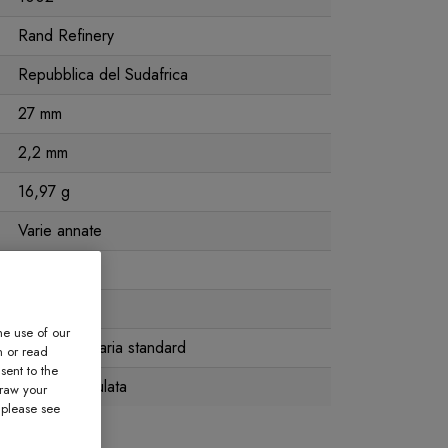
Rand Refinery
Repubblica del Sudafrica
27 mm
2,2 mm
16,97 g
Varie annate
0,5 oz
916,66
he use of our
qualità bancaria standard
n or read
sent to the
Non incapsulata
draw your
, please see