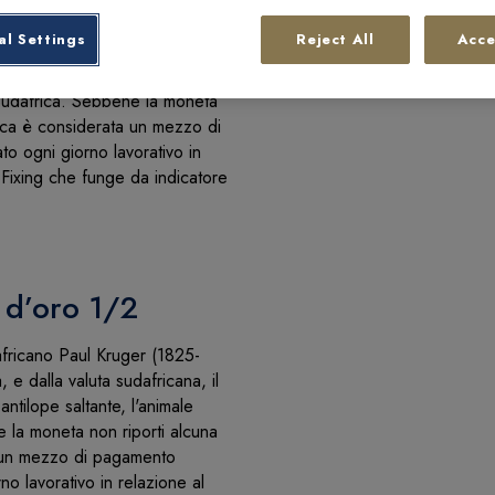
te sudafricano Paul Kruger
al Settings
Reject All
Acce
a moneta, e dalla valuta
raffigurato un antilope
l Sudafrica. Sebbene la moneta
frica è considerata un mezzo di
ato ogni giorno lavorativo in
 Fixing che funge da indicatore
 d’oro 1/2
africano Paul Kruger (1825-
a, e dalla valuta sudafricana, il
ntilope saltante, l'animale
 la moneta non riporti alcuna
ta un mezzo di pagamento
rno lavorativo in relazione al