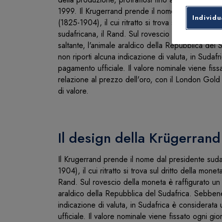
1999. Il Krugerrand prende il nome dal presiden
Individu
(1825-1904), il cui ritratto si trova sul dritto dell
sudafricana, il Rand. Sul rovescio della moneta è 
saltante, l'animale araldico della Repubblica de
non riporti alcuna indicazione di valuta, in Suda
pagamento ufficiale. Il valore nominale viene fiss
relazione al prezzo dell'oro, con il London Gold
di valore.
Il design della Krügerrand
Il Krugerrand prende il nome dal presidente sud
1904), il cui ritratto si trova sul dritto della monet
Rand. Sul rovescio della moneta è raffigurato un a
araldico della Repubblica del Sudafrica. Sebbene
indicazione di valuta, in Sudafrica è considera
ufficiale. Il valore nominale viene fissato ogni gio