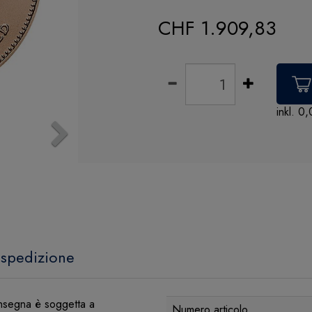
CHF 1.909,83
inkl. 0
Next
 spedizione
nsegna è soggetta a
Numero articolo