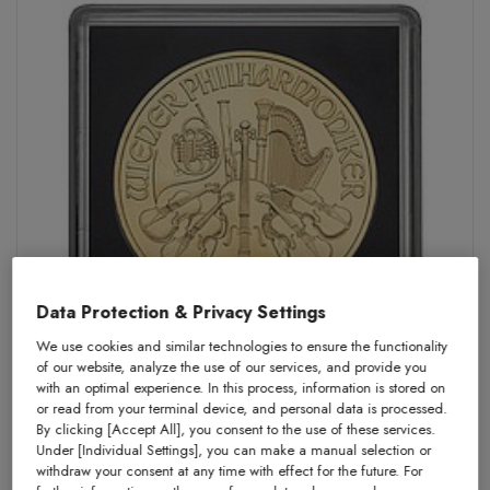
Data Protection & Privacy Settings
We use cookies and similar technologies to ensure the functionality
of our website, analyze the use of our services, and provide you
with an optimal experience. In this process, information is stored on
Capsula per monete «Squapsule» 22,5
or read from your terminal device, and personal data is processed.
By clicking [Accept All], you consent to the use of these services.
mm
Under [Individual Settings], you can make a manual selection or
withdraw your consent at any time with effect for the future. For
ACQUISTARE:
CHF 1,50