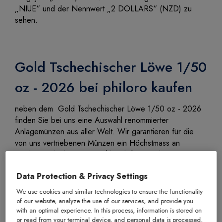
„NIUE“ und der Nennwert „2 DOLLARS“ (NZD) zu
sehen.
Gold Tschechischer Löwe 1/50
oz - 2026 bei philoro kaufen
neben dem Gold Tschechischer Löwe 1/50 oz - 2026
finden Sie bei uns eine Auswahl renommierter
Anlagemünzen aus aller Welt. Wir garantieren für die
von uns vertriebenen Münzen ein Höchstmass an
Qualität und arbeiten ausschliesslich mit weltweit
anerkannten und etablierten Produzenten zusammen.
Data Protection & Privacy Settings
Artikelnummer
7567
We use cookies and similar technologies to ensure the functionality
of our website, analyze the use of our services, and provide you
Hersteller
Czech Mint
with an optimal experience. In this process, information is stored on
or read from your terminal device, and personal data is processed.