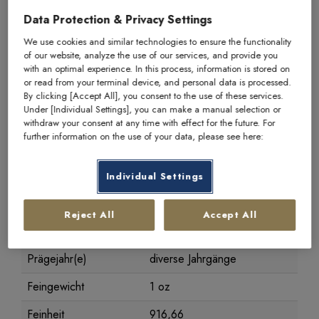
Data Protection & Privacy Settings
We use cookies and similar technologies to ensure the functionality
of our website, analyze the use of our services, and provide you
with an optimal experience. In this process, information is stored on
or read from your terminal device, and personal data is processed.
Artikelnummer
1001
By clicking [Accept All], you consent to the use of these services.
Under [Individual Settings], you can make a manual selection or
Hersteller
Rand Refinery
withdraw your consent at any time with effect for the future. For
further information on the use of your data, please see here:
Herkunftsland
Südafrika
Durchmesser
32,7 mm
Individual Settings
Dicke
2,8 mm
Reject All
Accept All
Bruttogewicht
33,93 g
Prägejahr(e)
diverse Jahrgänge
Feingewicht
1 oz
Feinheit
916,66