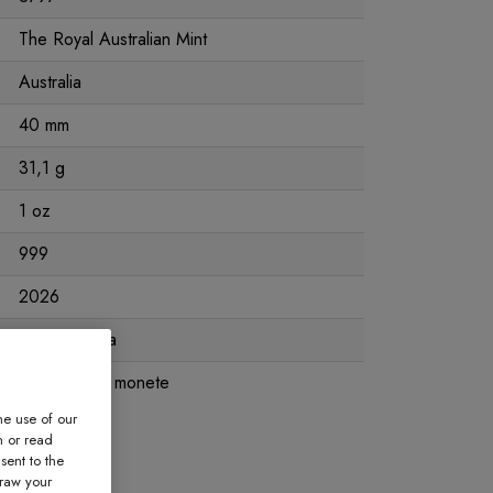
The Royal Australian Mint
Australia
40 mm
31,1 g
1 oz
999
2026
Merce nuova
Capsula per monete
he use of our
n or read
sent to the
draw your