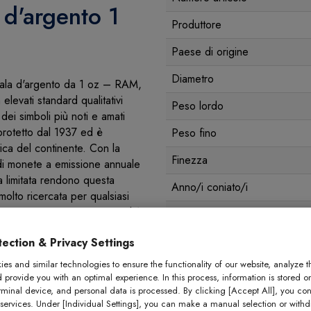
 d'argento 1
Produttore
Paese di origine
Diametro
 Koala d'argento da 1 oz – RAM,
levati standard qualitativi
Peso lordo
 dei simboli più noti e amati
 protetto dal 1937 ed è
Peso fino
tica del continente. Con la
Finezza
 di monete a emissione annuale
ura limitata rendono questa
Anno/i coniato/i
olto ricercata per qualsiasi
izzata in argento puro 999 ed è
Condizioni
ratura mondiale è limitata a
Imballaggio
ection & Privacy Settings
es and similar technologies to ensure the functionality of our website, analyze t
d provide you with an optimal experience. In this process, information is stored o
rminal device, and personal data is processed. By clicking [Accept All], you con
argento
 services. Under [Individual Settings], you can make a manual selection or with