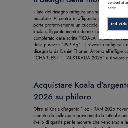
consent at an
here:
Il lato del disegno raffigura una scena con koala 
eucalipto. Al centro è raffigurato un koala adul
Individu
porta protettivamente un cucciolo sul dorso. Il m
koala raffigurato mentre dorme tranquillamente tra
completato dalla scritta “KOALA” e dalle indicaz
della purezza “999 Ag”. Il rovescio raffigura il rit
disegnato da Daniel Thorne. Attorno all’effigie c
“CHARLES III”, “AUSTRALIA 2026” e il valore
Acquistare Koala d’argent
2026 su philoro
Oltre al Koala d'argento 1 oz - RAM 2026 trover
monete da collezione provenienti da tutto il mon
livello di qualità per le monete che vendiamo e 