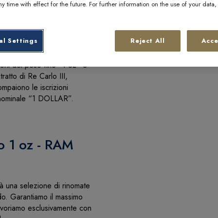
y time with effect for the future. For further information on the use of your data
tra le chiome di un albero di
to aggrappato a un ramo, che
al Settings
Reject All
Acce
otivo è completato da un altro
 i rami superiori. Il disegno è
ioni del peso fino “1 oz” e
ratto di Re Carlo III,
ompaiono le iscrizioni
 nominale “1 DOLLAR”.
o 1 oz - RAM
à una selezione di rinomate
do. Garantiamo il massimo
lavoriamo esclusivamente con