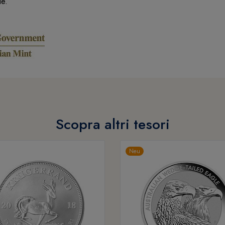
ale.
Scopra altri tesori
Neu