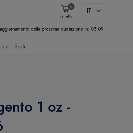
0
IT
carrello
aggiornamento della prossima quotazione in:
03:09
uale
Sedi
gento 1 oz -
6