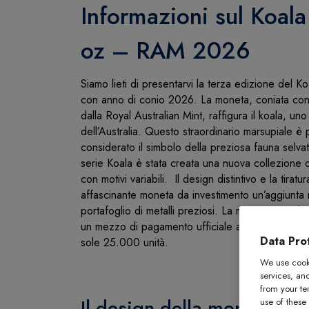
Informazioni sul Koala
oz – RAM 2026
Siamo lieti di presentarvi la terza edizione del
con anno di conio 2026. La moneta, coniata con e
dalla Royal Australian Mint, raffigura il koala, uno
dell’Australia. Questo straordinario marsupiale è
considerato il simbolo della preziosa fauna selva
serie Koala è stata creata una nuova collezione
con motivi variabili. Il design distintivo e la tirat
affascinante moneta da investimento un’aggiunta m
portafoglio di metalli preziosi. La moneta è real
un mezzo di pagamento ufficiale australiano. La ti
Data Prot
sole 25.000 unità.
We use cooki
services, an
from your te
Il design della moneta d’
use of these