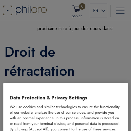
0
FR
panier
prochaine mise à jour des cours dans:
Droit de
rétractation
(1) Pour les produits dont les prix sont soumis à des
Data Protection & Privacy Settings
fluctuations sur le marché financier, sur lesquelles philoro n’a
We use cookies and similar technologies to ensure the functionality
aucune influence et qui peuvent survenir à brève échéance,
of our website, analyze the use of our services, and provide you
le client ne dispose pas d’un droit de rétractation.
with an optimal experience. In this process, information is stored on
or read from your terminal device, and personal data is processed.
By clicking [Accept All], you consent to the use of these services.