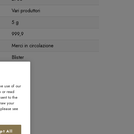
Vari produttori
5 g
999,9
Merci in circolazione
Blister
he use of our
n or read
sent to the
draw your
, please see
pt All