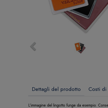
Previous
Dettagli del prodotto
Costi di
L’immagine del lingotto funge da esempio. Cons