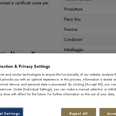
rinomati e certificati come per
Produttore
Peso fino
Finezza
Condizioni
Imballaggio
ti d’oro 5 g -
ection & Privacy Settings
es and similar technologies to ensure the functionality of our website, analyze t
d provide you with an optimal experience. In this process, information is stored o
che ne garantisce l'autenticità,
rminal device, and personal data is processed. By clicking [Accept All], you con
 services. Under [Individual Settings], you can make a manual selection or with
y time with effect for the future. For further information on the use of your data
 e servivano non solo come
antaggio di essere facilmente
 considerati moneta ufficiale
al Settings
Reject All
Acce