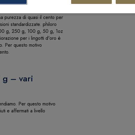
una purezza di quasi il cento per
sioni standardizzate. philoro
 500 g, 250 g, 100 g, 50 g, 1oz
iorazione per i lingotti d'oro è
ro. Per questo motivo
ento.
 g – vari
vendiamo. Per questo motivo
ti e affermati a livello