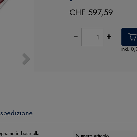
CHF 597,59
inkl. 0
Next
 spedizione
egnamo in base alla
Numero articolo