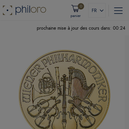
0
FR
panier
prochaine mise à jour des cours dans:
00:23