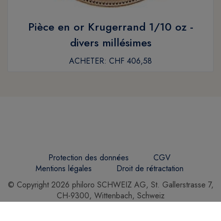
Pièce en or Krugerrand 1/10 oz -
divers millésimes
ACHETER:
CHF 406,58
Protection des données
CGV
Mentions légales
Droit de rétractation
© Copyright 2026 philoro SCHWEIZ AG, St. Gallerstrasse 7,
CH-9300, Wittenbach, Schweiz
Telefon: +41 71 229 09 99, Fax: +41 71 229 09 93, E-Mail:
info@philoro.ch