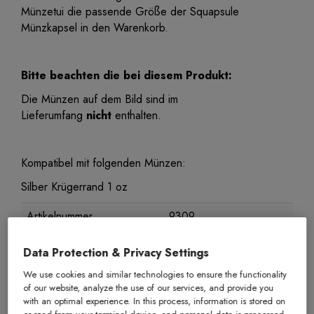
Münzetui die passende Größe der Squapsule
Münzkapsel in den Warenkorb.
Bitte beachten die bei diesem Produkt:
Die Münzen auf dem Bild sind im
Lieferumfang
nicht
enthalten.
Kompatibel mit folgenden Münzen:
Silber Krügerrand 1 oz
Artikelnummer
9309
Herkunftsland
Deutschland
Data Protection & Privacy Settings
Erhaltung
Neuware
We use cookies and similar technologies to ensure the functionality
of our website, analyze the use of our services, and provide you
with an optimal experience. In this process, information is stored on