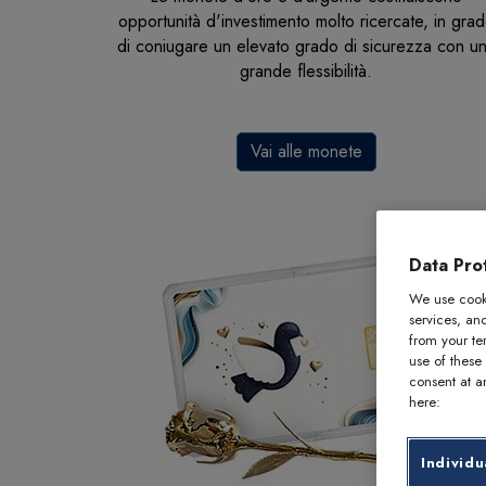
opportunità d'investimento molto ricercate, in gra
di coniugare un elevato grado di sicurezza con u
grande flessibilità.
Vai alle monete
Data Prot
We use cooki
services, an
from your te
use of these
consent at an
here:
Individu