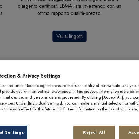
do
d'argento certificati LBMA, sta investendo con un
na
ottimo rapporto qualità-prezzo.
Vai ai lingotti
ection & Privacy Settings
es and similar technologies to ensure the functionality of our website, analyze t
d provide you with an optimal experience. In this process, information is stored o
rminal device, and personal data is processed. By clicking [Accept All], you con
 services. Under [Individual Settings], you can make a manual selection or with
y time with effect for the future. For further information on the use of your data
al Settings
Reject All
Acce