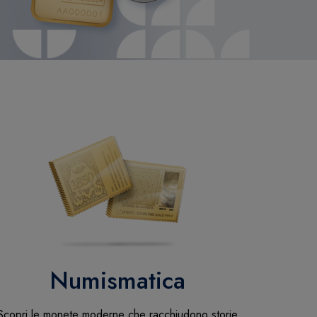
Numismatica
Scopri le monete moderne che racchiudono storie