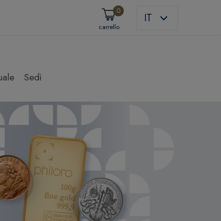
0
IT
carrello
uale
Sedi