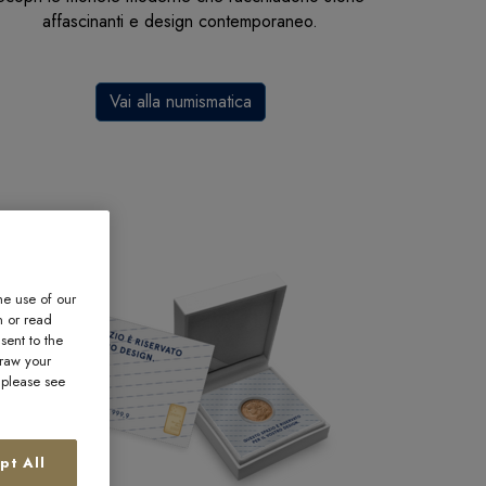
affascinanti e design contemporaneo.
Vai alla numismatica
he use of our
n or read
sent to the
draw your
, please see
pt All