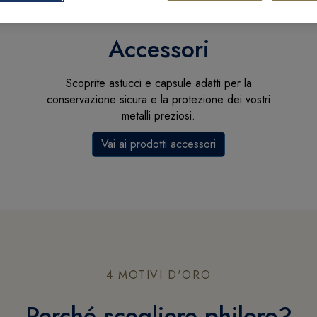
Accessori
Scoprite astucci e capsule adatti per la
conservazione sicura e la protezione dei vostri
metalli preziosi.
Vai ai prodotti accessori
4 MOTIVI D'ORO
Perché scegliere philoro?