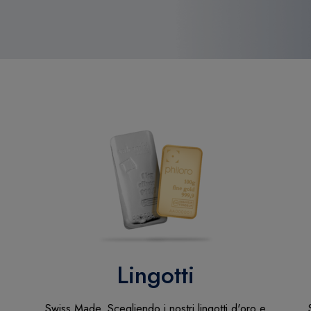
Lingotti
Swiss Made. Scegliendo i nostri lingotti d'oro e